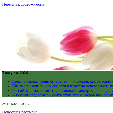
Перейти к содержимому
7 августа, 2026
Яркая бутылка, приятный запах — и скорая: как бытовая
Ученые выяснили, как соцсети влияют на успеваемость 
Российские компании задали новые стандарты рынка дет
В России предложили учить студентов-зумеров по-новому
Женское счастье
Новостная рассылка