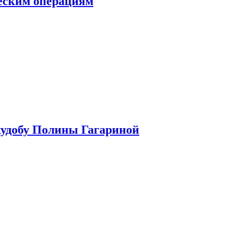
ческим операциям
худобу Полины Гагариной