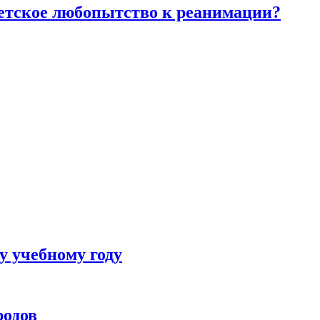
детское любопытство к реанимации?
у учебному году
родов