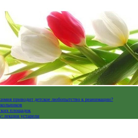
 химия приводит детское любопытство к реанимации?
школьников
ских площадок
: лекции устарели