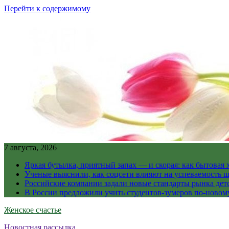
Перейти к содержимому
7 августа, 2026
Яркая бутылка, приятный запах — и скорая: как бытовая
Ученые выяснили, как соцсети влияют на успеваемость 
Российские компании задали новые стандарты рынка дет
В России предложили учить студентов-зумеров по-новому
Женское счастье
Новостная рассылка