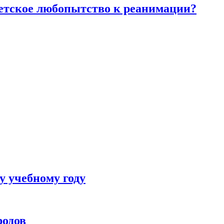
детское любопытство к реанимации?
у учебному году
родов