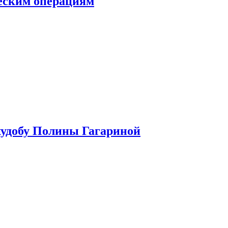
ческим операциям
худобу Полины Гагариной