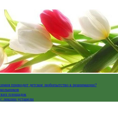
 химия приводит детское любопытство к реанимации?
школьников
ских площадок
: лекции устарели