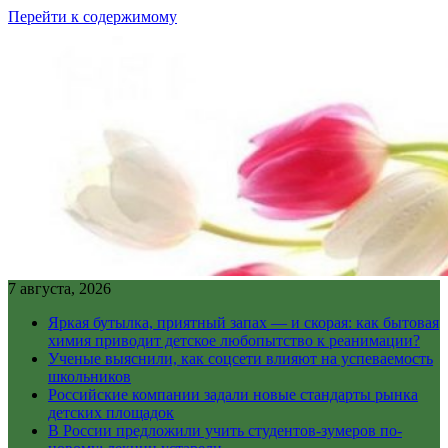
Перейти к содержимому
7 августа, 2026
Яркая бутылка, приятный запах — и скорая: как бытовая
химия приводит детское любопытство к реанимации?
Ученые выяснили, как соцсети влияют на успеваемость
школьников
Российские компании задали новые стандарты рынка
детских площадок
В России предложили учить студентов-зумеров по-