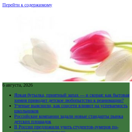
Перейти к содержимому
6 августа, 2026
Яркая бутылка, приятный запах — и скорая: как бытовая
химия приводит детское любопытство к реанимации?
Ученые выяснили, как соцсети влияют на успеваемость
школьников
Российские компании задали новые стандарты рынка
детских площадок
В России предложили учить студентов-зумеров по-