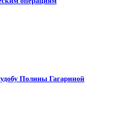
ческим операциям
худобу Полины Гагариной