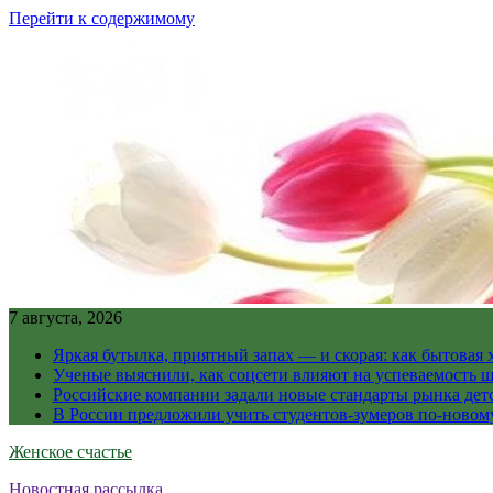
Перейти к содержимому
7 августа, 2026
Яркая бутылка, приятный запах — и скорая: как бытовая
Ученые выяснили, как соцсети влияют на успеваемость 
Российские компании задали новые стандарты рынка дет
В России предложили учить студентов-зумеров по-новому
Женское счастье
Новостная рассылка