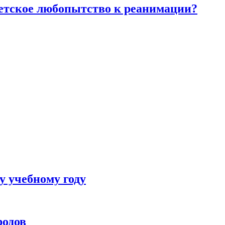
детское любопытство к реанимации?
у учебному году
родов