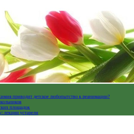
 химия приводит детское любопытство к реанимации?
школьников
ских площадок
: лекции устарели