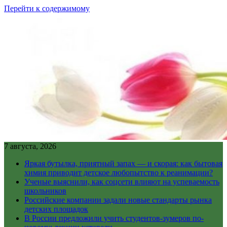
Перейти к содержимому
7 августа, 2026
Яркая бутылка, приятный запах — и скорая: как бытовая
химия приводит детское любопытство к реанимации?
Ученые выяснили, как соцсети влияют на успеваемость
школьников
Российские компании задали новые стандарты рынка
детских площадок
В России предложили учить студентов-зумеров по-