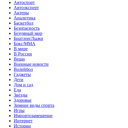
Автоспорт
Автоэксперт
Актеры
Аналитика
Баскетбол
Безопасность
Безумный мир
Биатлон/Лыжи
Бокс/MMA
В мире
В России
Вещи
Военные новости
Волейбол
Гаджеты
Дети
Дом и сад
Еда
Звёзды
Здоровье
Зимние виды спорта
Игры
Импортозамещение
Интернет
Истории