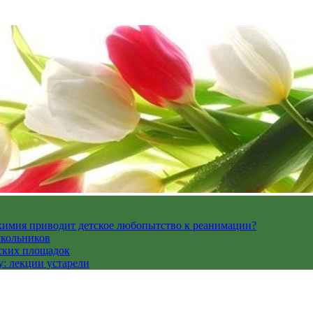
 химия приводит детское любопытство к реанимации?
школьников
ских площадок
: лекции устарели