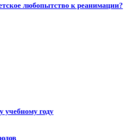
детское любопытство к реанимации?
у учебному году
родов