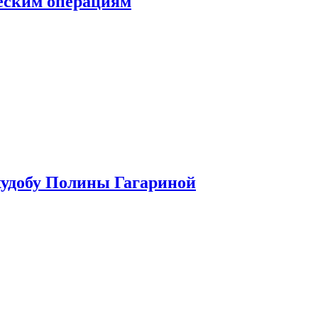
ческим операциям
худобу Полины Гагариной