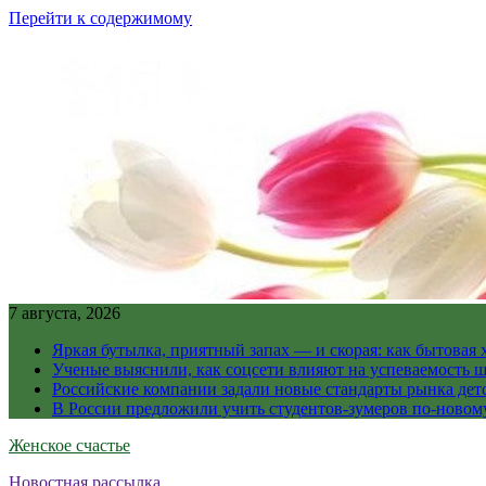
Перейти к содержимому
7 августа, 2026
Яркая бутылка, приятный запах — и скорая: как бытовая
Ученые выяснили, как соцсети влияют на успеваемость 
Российские компании задали новые стандарты рынка дет
В России предложили учить студентов-зумеров по-новому
Женское счастье
Новостная рассылка