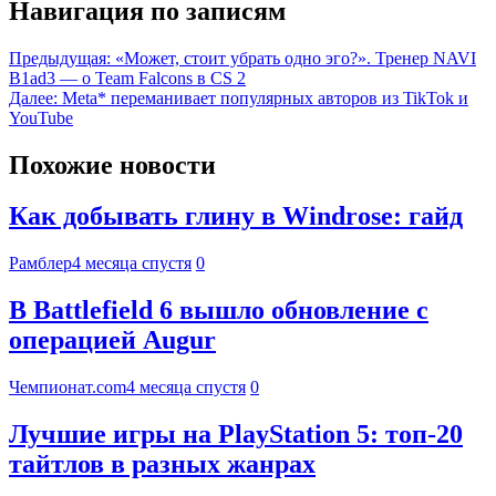
Навигация по записям
Предыдущая:
«Может, стоит убрать одно эго?». Тренер NAVI
B1ad3 — о Team Falcons в CS 2
Далее:
Meta* переманивает популярных авторов из TikTok и
YouTube
Похожие новости
Как добывать глину в Windrose: гайд
Рамблер
4 месяца спустя
0
В Battlefield 6 вышло обновление с
операцией Augur
Чемпионат.com
4 месяца спустя
0
Лучшие игры на PlayStation 5: топ-20
тайтлов в разных жанрах