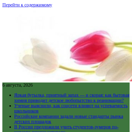
Перейти к содержимому
6 августа, 2026
Яркая бутылка, приятный запах — и скорая: как бытовая
химия приводит детское любопытство к реанимации?
Ученые выяснили, как соцсети влияют на успеваемость
школьников
Российские компании задали новые стандарты рынка
детских площадок
В России предложили учить студентов-зумеров по-