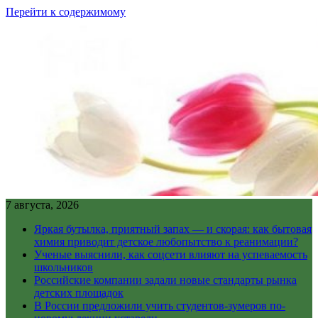
Перейти к содержимому
7 августа, 2026
Яркая бутылка, приятный запах — и скорая: как бытовая
химия приводит детское любопытство к реанимации?
Ученые выяснили, как соцсети влияют на успеваемость
школьников
Российские компании задали новые стандарты рынка
детских площадок
В России предложили учить студентов-зумеров по-