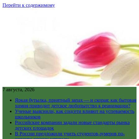
Перейти к содержимому
7 августа, 2026
Яркая бутылка, приятный запах — и скорая: как бытовая
химия приводит детское любопытство к реанимации?
Ученые выяснили, как соцсети влияют на успеваемость
школьников
Российские компании задали новые стандарты рынка
детских площадок
В России предложили учить студентов-зумеров по-